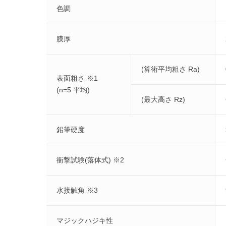
色調
膜厚
(算術平均粗さ Ra)
表面粗さ ※1
(n=5 平均)
(最大高さ Rz)
鉛筆硬度
衝撃試験(落体式) ※2
水接触角 ※3
マジックハジキ性