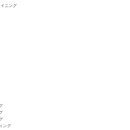
ライニング
グ
グ
グ
ィング