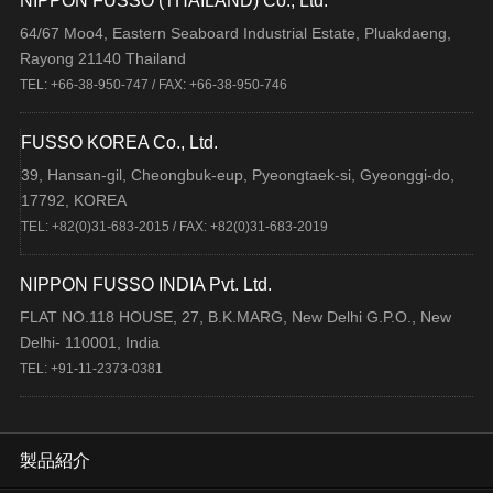
NIPPON FUSSO (THAILAND) Co., Ltd.
64/67 Moo4, Eastern Seaboard Industrial Estate, Pluakdaeng,
Rayong 21140 Thailand
TEL: +66-38-950-747 / FAX: +66-38-950-746
FUSSO KOREA Co., Ltd.
39, Hansan-gil, Cheongbuk-eup, Pyeongtaek-si, Gyeonggi-do,
17792, KOREA
TEL: +82(0)31-683-2015 / FAX: +82(0)31-683-2019
NIPPON FUSSO INDIA Pvt. Ltd.
FLAT NO.118 HOUSE, 27, B.K.MARG, New Delhi G.P.O., New
Delhi- 110001, India
TEL: +91-11-2373-0381
製品紹介