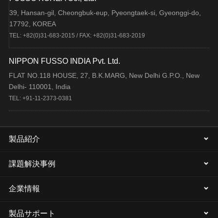
39, Hansan-gil, Cheongbuk-eup, Pyeongtaek-si, Gyeonggi-do,
17792, KOREA
TEL: +82(0)31-683-2015 / FAX: +82(0)31-683-2019
NIPPON FUSSO INDIA Pvt. Ltd.
FLAT NO.118 HOUSE, 27, B.K.MARG, New Delhi G.P.O., New
Delhi- 110001, India
TEL: +91-11-2373-0381
製品紹介
課題解決事例
企業情報
製品サポート