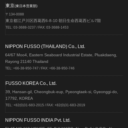
東京
(東日本営業部)
〒134-0088
東京都江戸川区西葛西6-8-10 朝日生命西葛西ビル7階
TEL: 03-3688-3237 / FAX: 03-3688-1453
NIPPON FUSSO (THAILAND) Co., Ltd.
64/67 Moo4, Eastern Seaboard Industrial Estate, Pluakdaeng,
Rayong 21140 Thailand
TEL: +66-38-950-747 / FAX: +66-38-950-746
FUSSO KOREA Co., Ltd.
39, Hansan-gil, Cheongbuk-eup, Pyeongtaek-si, Gyeonggi-do,
17792, KOREA
TEL: +82(0)31-683-2015 / FAX: +82(0)31-683-2019
NIPPON FUSSO INDIA Pvt. Ltd.