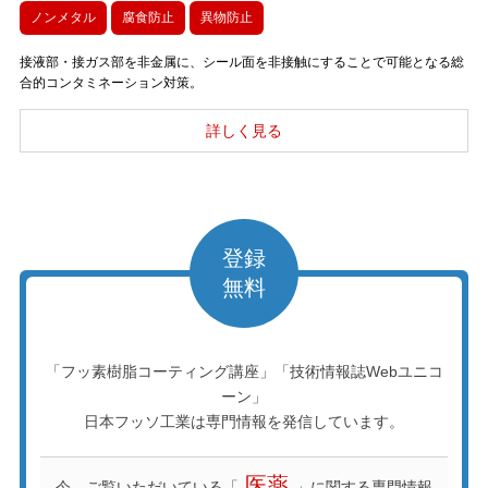
ノンメタル
腐食防止
異物防止
接液部・接ガス部を非金属に、シール面を非接触にすることで可能となる総
合的コンタミネーション対策。
登録
無料
「フッ素樹脂コーティング講座」「技術情報誌Webユニコ
ーン」
日本フッソ工業は専門情報を発信しています。
医薬
今、ご覧いただいている「
」に関する専門情報