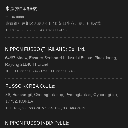
東京
(東日本営業部)
〒134-0088
東京都江戸川区西葛西6-8-10 朝日生命西葛西ビル7階
TEL: 03-3688-3237 / FAX: 03-3688-1453
NIPPON FUSSO (THAILAND) Co., Ltd.
64/67 Moo4, Eastern Seaboard Industrial Estate, Pluakdaeng,
Rayong 21140 Thailand
TEL: +66-38-950-747 / FAX: +66-38-950-746
FUSSO KOREA Co., Ltd.
39, Hansan-gil, Cheongbuk-eup, Pyeongtaek-si, Gyeonggi-do,
17792, KOREA
TEL: +82(0)31-683-2015 / FAX: +82(0)31-683-2019
NIPPON FUSSO INDIA Pvt. Ltd.