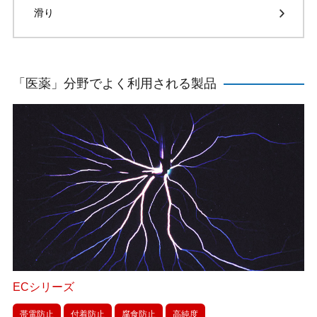
滑り
「医薬」分野でよく利用される製品
ECシリーズ
帯電防止
付着防止
腐食防止
高純度