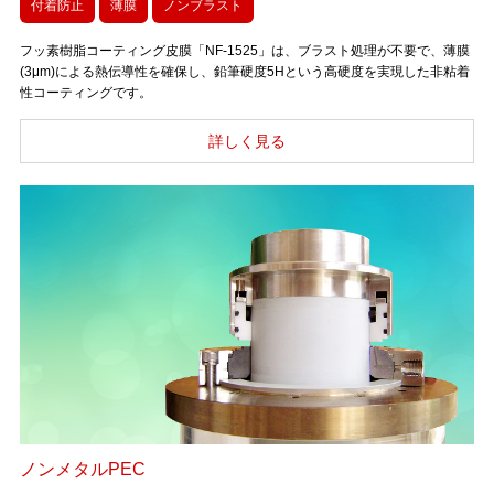
付着防止
薄膜
ノンブラスト
フッ素樹脂コーティング皮膜「NF-1525」は、ブラスト処理が不要で、薄膜
(3μm)による熱伝導性を確保し、鉛筆硬度5Hという高硬度を実現した非粘着
性コーティングです。
ノンメタルPEC