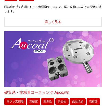
回転成形法を利用したフッ素樹脂ライニング。厚い膜厚(1㎜以上)の要求に適
します。
硬質系・非粘着コーティング Aμcoat®
非フッ素樹脂
高硬度
離型性
表面性
低温焼成
高精度