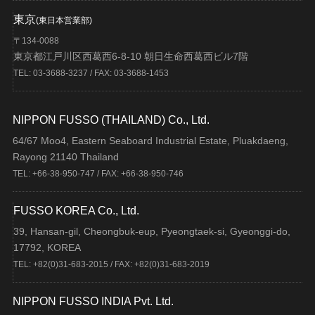
東京
(東日本営業部)
〒134-0088
東京都江戸川区西葛西6-8-10 朝日生命西葛西ビル7階
TEL: 03-3688-3237 / FAX: 03-3688-1453
NIPPON FUSSO (THAILAND) Co., Ltd.
64/67 Moo4, Eastern Seaboard Industrial Estate, Pluakdaeng,
Rayong 21140 Thailand
TEL: +66-38-950-747 / FAX: +66-38-950-746
FUSSO KOREA Co., Ltd.
39, Hansan-gil, Cheongbuk-eup, Pyeongtaek-si, Gyeonggi-do,
17792, KOREA
TEL: +82(0)31-683-2015 / FAX: +82(0)31-683-2019
NIPPON FUSSO INDIA Pvt. Ltd.