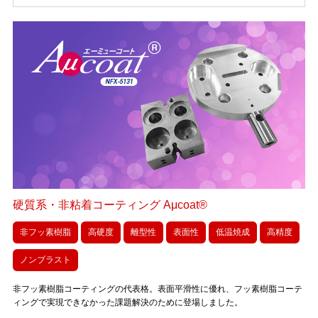
硬質系・非粘着コーティング Aμcoat®
非フッ素樹脂
高硬度
離型性
表面性
低温焼成
高精度
ノンブラスト
非フッ素樹脂コーティングの代表格。表面平滑性に優れ、フッ素樹脂コーテ
ィングで実現できなかった課題解決のために登場しました。