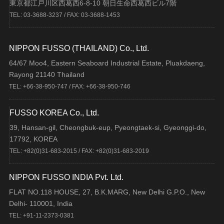
東京都江戸川区西葛西6-8-10 朝日生命西葛西ビル7階
TEL: 03-3688-3237 / FAX: 03-3688-1453
NIPPON FUSSO (THAILAND) Co., Ltd.
64/67 Moo4, Eastern Seaboard Industrial Estate, Pluakdaeng,
Rayong 21140 Thailand
TEL: +66-38-950-747 / FAX: +66-38-950-746
FUSSO KOREA Co., Ltd.
39, Hansan-gil, Cheongbuk-eup, Pyeongtaek-si, Gyeonggi-do,
17792, KOREA
TEL: +82(0)31-683-2015 / FAX: +82(0)31-683-2019
NIPPON FUSSO INDIA Pvt. Ltd.
FLAT NO.118 HOUSE, 27, B.K.MARG, New Delhi G.P.O., New
Delhi- 110001, India
TEL: +91-11-2373-0381