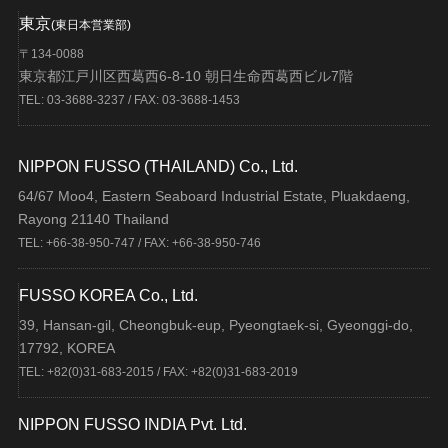
東京
(東日本営業部)
〒134-0088
東京都江戸川区西葛西6-8-10 朝日生命西葛西ビル7階
TEL: 03-3688-3237 / FAX: 03-3688-1453
NIPPON FUSSO (THAILAND) Co., Ltd.
64/67 Moo4, Eastern Seaboard Industrial Estate, Pluakdaeng,
Rayong 21140 Thailand
TEL: +66-38-950-747 / FAX: +66-38-950-746
FUSSO KOREA Co., Ltd.
39, Hansan-gil, Cheongbuk-eup, Pyeongtaek-si, Gyeonggi-do,
17792, KOREA
TEL: +82(0)31-683-2015 / FAX: +82(0)31-683-2019
NIPPON FUSSO INDIA Pvt. Ltd.