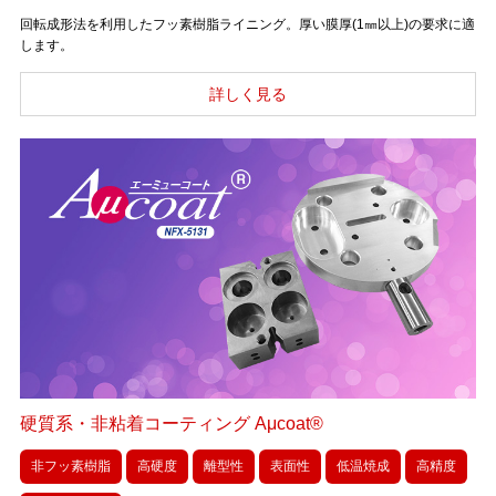
回転成形法を利用したフッ素樹脂ライニング。厚い膜厚(1㎜以上)の要求に適
します。
硬質系・非粘着コーティング Aμcoat®
非フッ素樹脂
高硬度
離型性
表面性
低温焼成
高精度