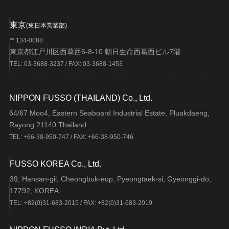
東京
(東日本営業部)
〒134-0088
東京都江戸川区西葛西6-8-10 朝日生命西葛西ビル7階
TEL: 03-3688-3237 / FAX: 03-3688-1453
NIPPON FUSSO (THAILAND) Co., Ltd.
64/67 Moo4, Eastern Seaboard Industrial Estate, Pluakdaeng,
Rayong 21140 Thailand
TEL: +66-38-950-747 / FAX: +66-38-950-746
FUSSO KOREA Co., Ltd.
39, Hansan-gil, Cheongbuk-eup, Pyeongtaek-si, Gyeonggi-do,
17792, KOREA
TEL: +82(0)31-683-2015 / FAX: +82(0)31-683-2019