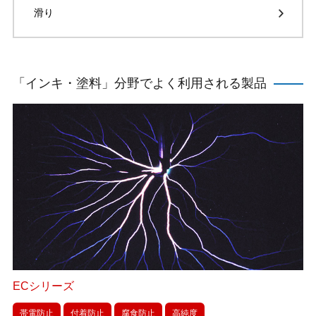
滑り
「インキ・塗料」分野でよく利用される製品
ECシリーズ
帯電防止
付着防止
腐食防止
高純度