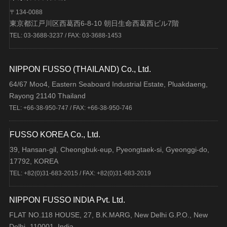
〒134-0088
東京都江戸川区西葛西6-8-10 朝日生命西葛西ビル7階
TEL: 03-3688-3237 / FAX: 03-3688-1453
NIPPON FUSSO (THAILAND) Co., Ltd.
64/67 Moo4, Eastern Seaboard Industrial Estate, Pluakdaeng,
Rayong 21140 Thailand
TEL: +66-38-950-747 / FAX: +66-38-950-746
FUSSO KOREA Co., Ltd.
39, Hansan-gil, Cheongbuk-eup, Pyeongtaek-si, Gyeonggi-do,
17792, KOREA
TEL: +82(0)31-683-2015 / FAX: +82(0)31-683-2019
NIPPON FUSSO INDIA Pvt. Ltd.
FLAT NO.118 HOUSE, 27, B.K.MARG, New Delhi G.P.O., New
Delhi- 110001, India