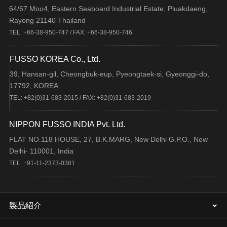
64/67 Moo4, Eastern Seaboard Industrial Estate, Pluakdaeng,
Rayong 21140 Thailand
TEL: +66-38-950-747 / FAX: +66-38-950-746
FUSSO KOREA Co., Ltd.
39, Hansan-gil, Cheongbuk-eup, Pyeongtaek-si, Gyeonggi-do,
17792, KOREA
TEL: +82(0)31-683-2015 / FAX: +82(0)31-683-2019
NIPPON FUSSO INDIA Pvt. Ltd.
FLAT NO.118 HOUSE, 27, B.K.MARG, New Delhi G.P.O., New
Delhi- 110001, India
TEL: +91-11-2373-0381
製品紹介